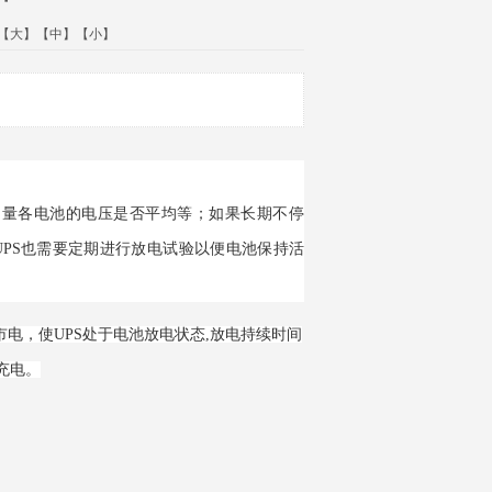
【
大
】【
中
】【
小
】
量各电池的电压是否平均等；如果长期不停
PS也需要定期进行放电试验以便电池保持活
开市电，使UPS处于电池放电状态,放电持续时间
充电。