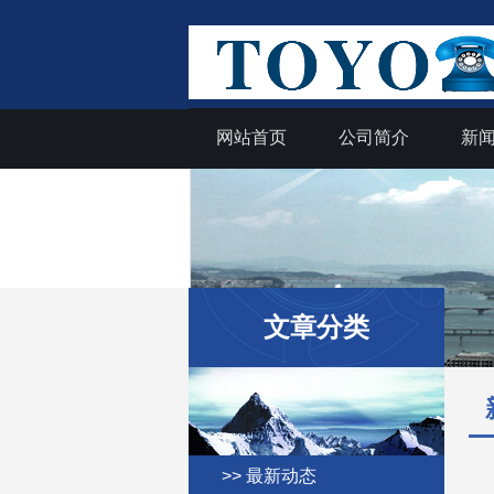
网站首页
公司简介
新
文章分类
>> 最新动态