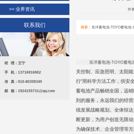
>> 业界资讯
作者
联系我们
摘要：
东洋蓄电池-TOYO蓄电池
官
东洋蓄电池-TOYO蓄电
经 理：王宁
关控制、应急照明、太阳能
手 机：13716916902
行“用科学方法工作，供安
传 真：010-80309345
蓄电池产品畅销全国，远销
邮 箱：1924155731@qq.com
到的服务，永远我们的经营
续发展战略规划。全体恒达
断更新，为用户创造无限动
为确保技术、企业管理等方