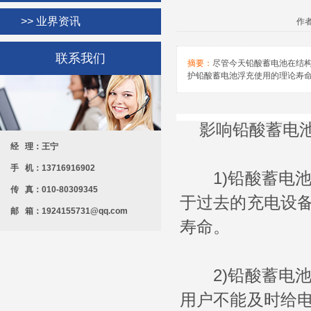
>> 业界资讯
作者
联系我们
摘要：
尽管今天铅酸蓄电池在结
护铅酸蓄电池浮充使用的理论寿命为
影响铅酸蓄电
经 理：王宁
手 机：13716916902
1)铅酸蓄电池
传 真：010-80309345
于过去的充电设
邮 箱：1924155731@qq.com
寿命。
2)铅酸蓄电池
用户不能及时给