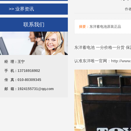
>> 业界资讯
作者
联系我们
摘要：
东洋蓄电池原装正品
东洋蓄电池 一分价格一分货 
认准东洋唯一官网：
http://ww
经 理：王宁
手 机：13716916902
传 真：010-80309345
邮 箱：1924155731@qq.com