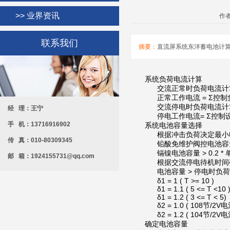
>> 业界资讯
作者
联系我们
摘要：
直流屏系统东洋蓄电池计
系统负荷电流计算
交流正常时负荷电流计
正常工作电流 = Σ控制负荷
交流停电时负荷电流计
经 理：王宁
停电工作电流= Σ控制设备电
手 机：13716916902
系统电池容量选择
根据冲击负荷决定最小电
传 真：010-80309345
铅酸免维护阀控电池容量 >
镉镍电池容量 > 0.2 *
邮 箱：1924155731@qq.com
根据交流停电待机时间
电池容量 > 停电时负荷电流
δ1 = 1 ( T >= 10 )
δ1 = 1.1 ( 5 <= T <10 
δ1 = 1.2 ( 3 <= T < 5)
δ2 = 1.0 ( 108节/2V电
δ2 = 1.2 ( 104节/2V电
确定电池容量