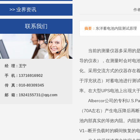
>> 业界资讯
作者
联系我们
摘要：
东洋蓄电池内阻测试原理
当前的测量仪器多采用的
导的仪表），在测量时会对电池
经 理：王宁
化。采用交流方式的仪器存在
手 机：13716916902
于浮充状态）对蓄电池进行测试
传 真：010-80309345
率。在大型UPS电池上出
邮 箱：1924155731@qq.com
Albercor公司的专利U.S.Paten
（70A左右）产生电压降后再
池内部真实的等效内阻。内阻测试
V1--断开负载时的瞬间恢复的电